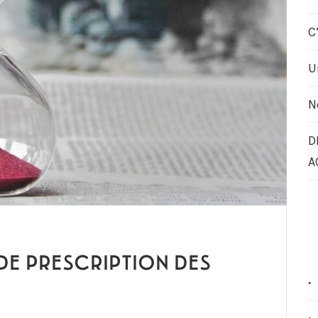
C
U
N
D
A
DE PRESCRIPTION DES